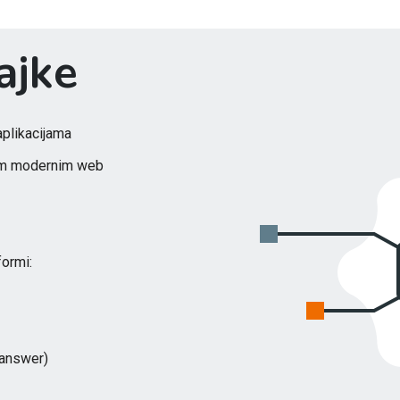
ajke
aplikacijama
svim modernim web
formi:
-answer)